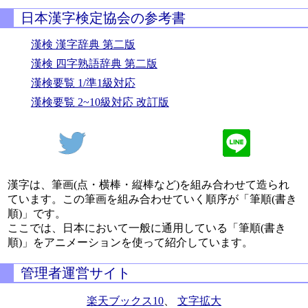
日本漢字検定協会の参考書
漢検 漢字辞典 第二版
漢検 四字熟語辞典 第二版
漢検要覧 1/準1級対応
漢検要覧 2~10級対応 改訂版
漢字は、筆画(点・横棒・縦棒など)を組み合わせて造られ
ています。この筆画を組み合わせていく順序が「筆順(書き
順)」です。
ここでは、日本において一般に通用している「筆順(書き
順)」をアニメーションを使って紹介しています。
管理者運営サイト
楽天ブックス10
、
文字拡大