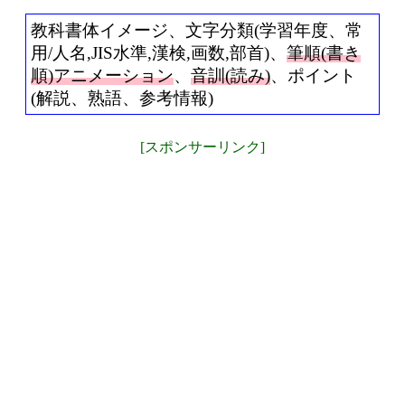
教科書体イメージ、文字分類(学習年度、常
用/人名,JIS水準,漢検,画数,部首)、
筆順(書き
順)アニメーション
、
音訓(読み)
、ポイント
(解説、熟語、参考情報)
[スポンサーリンク]