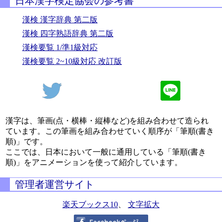
日本漢字検定協会の参考書
漢検 漢字辞典 第二版
漢検 四字熟語辞典 第二版
漢検要覧 1/準1級対応
漢検要覧 2~10級対応 改訂版
漢字は、筆画(点・横棒・縦棒など)を組み合わせて造られ
ています。この筆画を組み合わせていく順序が「筆順(書き
順)」です。
ここでは、日本において一般に通用している「筆順(書き
順)」をアニメーションを使って紹介しています。
管理者運営サイト
楽天ブックス10
、
文字拡大