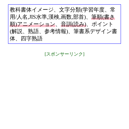
教科書体イメージ、文字分類(学習年度、常
用/人名,JIS水準,漢検,画数,部首)、
筆順(書き
順)アニメーション
、
音訓(読み)
、ポイント
(解説、熟語、参考情報)、筆書系デザイン書
体、四字熟語
[スポンサーリンク]