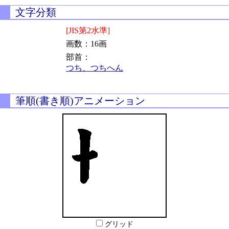
文字分類
[JIS第2水準]
画数：16画
部首：
つち、つちへん
筆順(書き順)アニメーション
グリッド