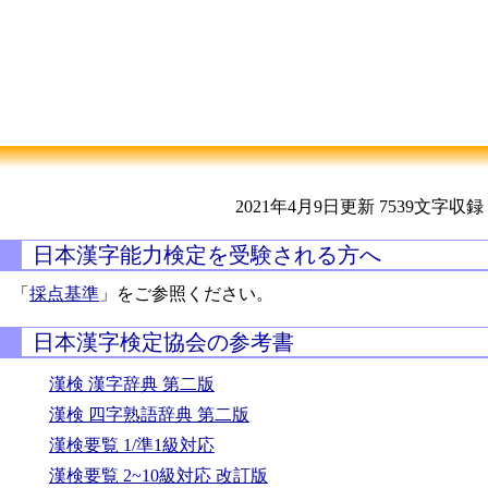
2021年4月9日更新
7539文字収録
日本漢字能力検定を受験される方へ
「
採点基準
」をご参照ください。
日本漢字検定協会の参考書
漢検 漢字辞典 第二版
漢検 四字熟語辞典 第二版
漢検要覧 1/準1級対応
漢検要覧 2~10級対応 改訂版