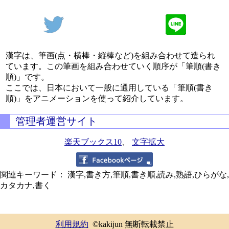
漢字は、筆画(点・横棒・縦棒など)を組み合わせて造られ
ています。この筆画を組み合わせていく順序が「筆順(書き
順)」です。
ここでは、日本において一般に通用している「筆順(書き
順)」をアニメーションを使って紹介しています。
管理者運営サイト
楽天ブックス10
、
文字拡大
関連キーワード： 漢字,書き方,筆順,書き順,読み,熟語,ひらがな,
カタカナ,書く
利用規約
©kakijun 無断転載禁止