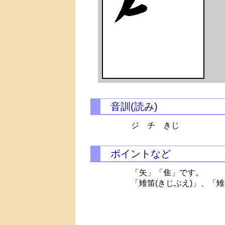
音訓(読み)
ジ チ きじ
ポイントなど
「矢」「隹」です。
「雉笛(きじぶえ)」、「雉