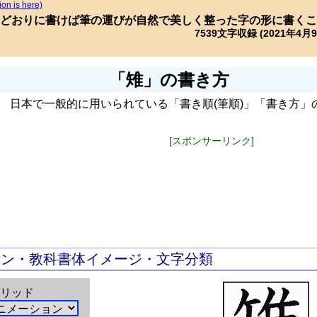
ion is here)
どおりに書けば筆の運びが自然で美しく整った字の形に書くこ
7539文字収録 (2021年4月
「雉」の書き方
日本で一般的に用いられている「書き順(筆順)」「書き方」
[スポンサーリンク]
ョン・教科書体イメージ・文字分類
リッド