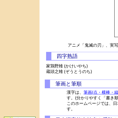
アニメ「鬼滅の刃」、実写
四字熟語
家鶏野雉 (かけいやち)
蔵頭之雉 (ぞうとうのち)
筆画と筆順
漢字は、
筆画(点・横棒・縦
す。(分かりやすく「書き
このホームページでは、日
す。