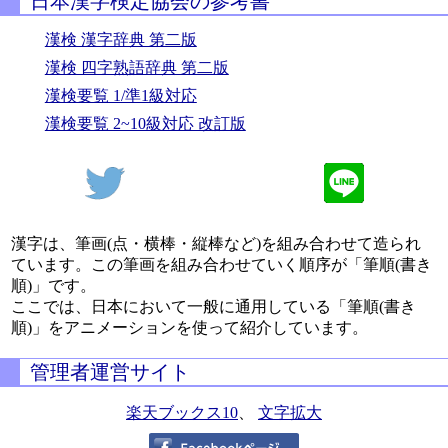
日本漢字検定協会の参考書
漢検 漢字辞典 第二版
漢検 四字熟語辞典 第二版
漢検要覧 1/準1級対応
漢検要覧 2~10級対応 改訂版
漢字は、筆画(点・横棒・縦棒など)を組み合わせて造られ
ています。この筆画を組み合わせていく順序が「筆順(書き
順)」です。
ここでは、日本において一般に通用している「筆順(書き
順)」をアニメーションを使って紹介しています。
管理者運営サイト
楽天ブックス10
、
文字拡大