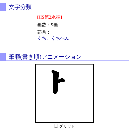
文字分類
[JIS第2水準]
画数：9画
部首：
くち、くちへん
筆順(書き順)アニメーション
グリッド