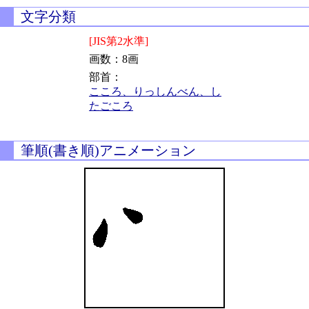
文字分類
[JIS第2水準]
画数：8画
部首：
こころ、りっしんべん、し
たごころ
筆順(書き順)アニメーション