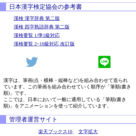
日本漢字検定協会の参考書
漢検 漢字辞典 第二版
漢検 四字熟語辞典 第二版
漢検要覧 1/準1級対応
漢検要覧 2~10級対応 改訂版
漢字は、筆画(点・横棒・縦棒など)を組み合わせて造られ
ています。この筆画を組み合わせていく順序が「筆順(書き
順)」です。
ここでは、日本において一般に通用している「筆順(書き
順)」をアニメーションを使って紹介しています。
管理者運営サイト
楽天ブックス10
、
文字拡大