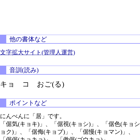
他の書体など
文字拡大サイト(管理人運営)
音訓(読み)
キョ コ
おご(る)
ポイントなど
にんべんに「居」です。
「倨気(キョキ)」、「倨視(キョシ)」、「倨色(キョシ
ョク)」、「倨侮(キョブ)」、「倨慢(キョマン)」、
「倨倨(キョキョ)」、「傲倨(ゴウキョ)」