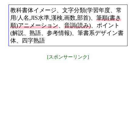
教科書体イメージ、文字分類(学習年度、常
用/人名,JIS水準,漢検,画数,部首)、
筆順(書き
順)アニメーション
、
音訓(読み)
、ポイント
(解説、熟語、参考情報)、筆書系デザイン書
体、四字熟語
[スポンサーリンク]