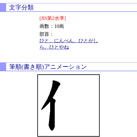
文字分類
[JIS第2水準]
画数：10画
部首：
ひと、にんべん、ひとがし
ら、ひとやね
筆順(書き順)アニメーション