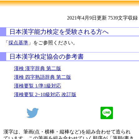
2021年4月9日更新
7539文字収録
日本漢字能力検定を受験される方へ
「
採点基準
」をご参照ください。
日本漢字検定協会の参考書
漢検 漢字辞典 第二版
漢検 四字熟語辞典 第二版
漢検要覧 1/準1級対応
漢検要覧 2~10級対応 改訂版
漢字は、筆画(点・横棒・縦棒など)を組み合わせて造られ
ています。この筆画を組み合わせていく順序が「筆順(書き