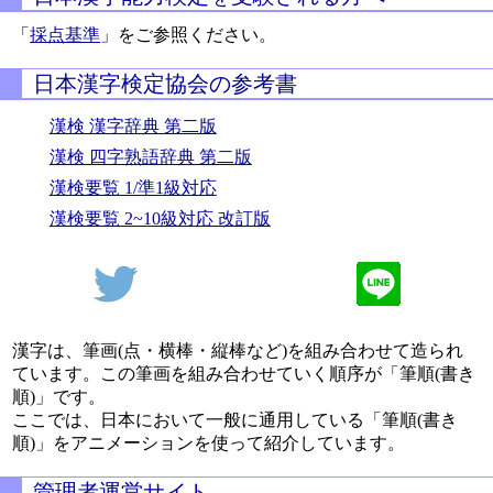
「
採点基準
」をご参照ください。
日本漢字検定協会の参考書
漢検 漢字辞典 第二版
漢検 四字熟語辞典 第二版
漢検要覧 1/準1級対応
漢検要覧 2~10級対応 改訂版
漢字は、筆画(点・横棒・縦棒など)を組み合わせて造られ
ています。この筆画を組み合わせていく順序が「筆順(書き
順)」です。
ここでは、日本において一般に通用している「筆順(書き
順)」をアニメーションを使って紹介しています。
管理者運営サイト