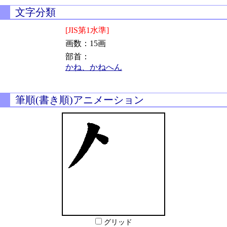
文字分類
[JIS第1水準]
画数：15画
部首：
かね、かねへん
筆順(書き順)アニメーション
グリッド