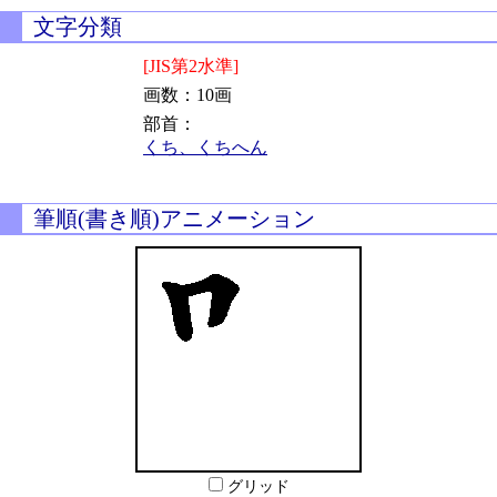
文字分類
[JIS第2水準]
画数：10画
部首：
くち、くちへん
筆順(書き順)アニメーション
グリッド