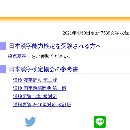
2021年4月9日更新
7539文字収録
日本漢字能力検定を受験される方へ
「
採点基準
」をご参照ください。
日本漢字検定協会の参考書
漢検 漢字辞典 第二版
漢検 四字熟語辞典 第二版
漢検要覧 1/準1級対応
漢検要覧 2~10級対応 改訂版