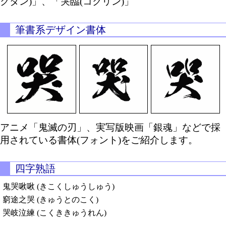
クタン)」、「哭臨(コクリン)」
筆書系デザイン書体
アニメ「鬼滅の刃」、実写版映画「銀魂」などで採
用されている書体(フォント)をご紹介します。
四字熟語
鬼哭啾啾 (きこくしゅうしゅう)
窮途之哭 (きゅうとのこく)
哭岐泣練 (こくききゅうれん)