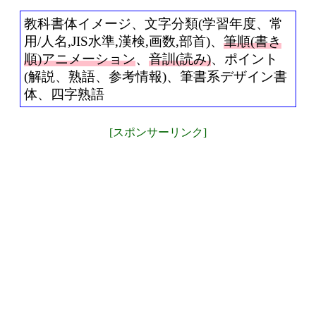
教科書体イメージ、文字分類(学習年度、常
用/人名,JIS水準,漢検,画数,部首)、
筆順(書き
順)アニメーション
、
音訓(読み)
、ポイント
(解説、熟語、参考情報)、筆書系デザイン書
体、四字熟語
[スポンサーリンク]