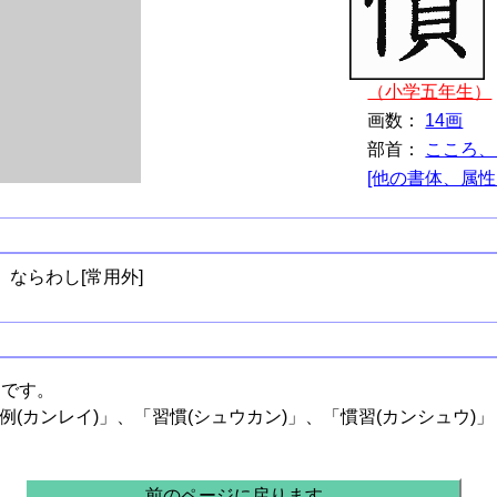
（小学五年生）
画数：
14画
部首：
こころ、
[他の書体、属性
ならわし[常用外]
」です。
例(カンレイ)」、「習慣(シュウカン)」、「慣習(カンシュウ)」
前のページに戻ります。