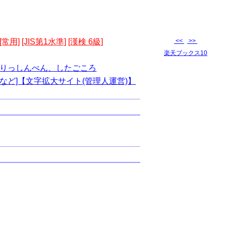
[常用]
[JIS第1水準]
[漢検 6級]
<<
>>
楽天ブックス10
りっしんべん、したごころ
など]【文字拡大サイト(管理人運営)】