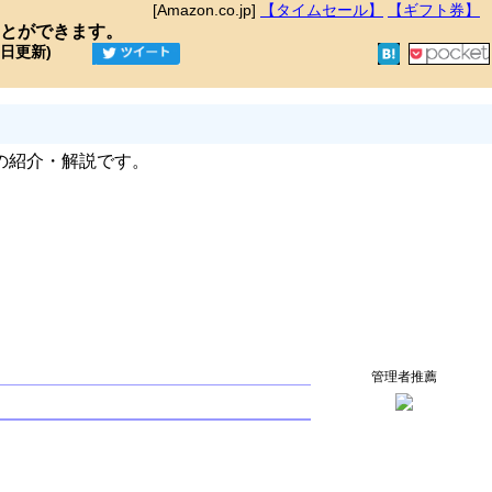
[Amazon.co.jp]
【タイムセール】
【ギフト券】
とができます。
9日更新)
の紹介・解説です。
管理者推薦