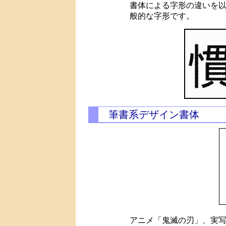
書体による字形の違いを
般的な字形です。
筆書系デザイン書体
アニメ「鬼滅の刃」、実写