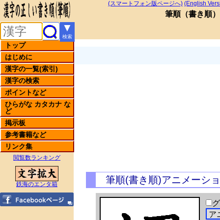
(スマートフォン版ページへ)
(English Vers
筆順
（
書き順
）
▼
検索
トップ
はじめに
漢字の一覧(索引)
漢字の検索
ポイントなど
ひらがな カタカナ な
ど
掲示板
参考書籍など
リンク集
閲覧数ランキング
筆順(書き順)アニメーシ
鉄海のエンタ箱
グ