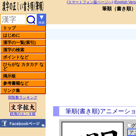
(スマートフォン版ページへ)
(English Vers
筆順
（
書き順
）
▼
検索
トップ
はじめに
漢字の一覧(索引)
漢字の検索
ポイントなど
ひらがな カタカナ な
ど
掲示板
参考書籍など
リンク集
閲覧数ランキング
筆順(書き順)アニメーシ
鉄海のエンタ箱
グ