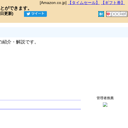
[Amazon.co.jp]
【タイムセール】
【ギフト券】
とができます。
9日更新)
の紹介・解説です。
管理者推薦