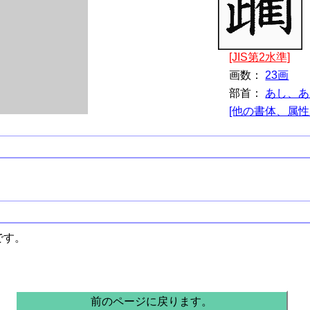
[JIS第2水準]
画数：
23画
部首：
あし、あ
[他の書体、属性
です。
前のページに戻ります。