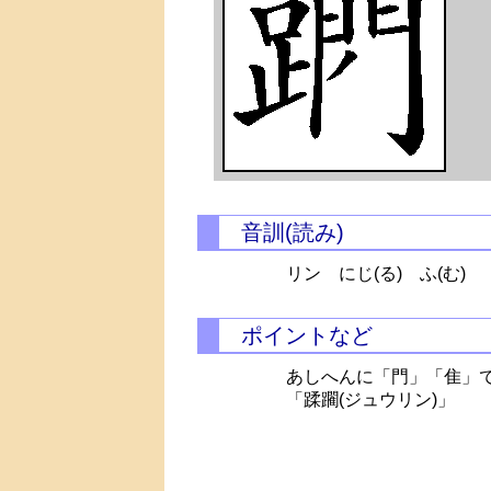
音訓(読み)
リン
にじ(る)
ふ(む)
ポイントなど
あしへんに「門」「隹」
「蹂躙(ジュウリン)」