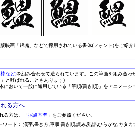
版映画「銀魂」などで採用されている書体(フォント)をご紹介
棒など)
を組み合わせて造られています。この筆画を組み合わ
順」と呼ばれることもあります)
本において一般に通用している「筆順(書き順)」をアニメーシ
される方へ
れる方は、「
採点基準
」をご参照ください。
ワード： 漢字,書き方,筆順,書き順,読み,熟語,ひらがな,カタカ