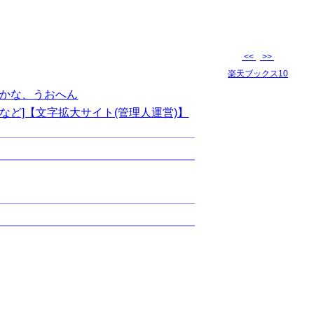
<<
>>
楽天ブックス10
かな、うおへん
など]【文字拡大サイト(管理人運営)】