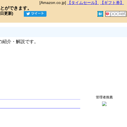
[Amazon.co.jp]
【タイムセール】
【ギフト券】
とができます。
9日更新)
の紹介・解説です。
管理者推薦