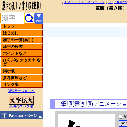
(スマートフォン版ページへ)
(English Vers
筆順
（
書き順
）
▼
検索
トップ
はじめに
漢字の一覧(索引)
漢字の検索
ポイントなど
ひらがな カタカナ な
ど
掲示板
参考書籍など
リンク集
閲覧数ランキング
筆順(書き順)アニメーシ
鉄海のエンタ箱
グ