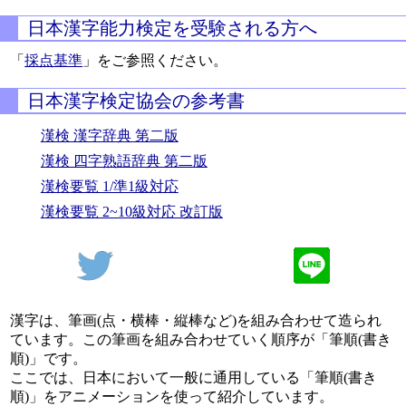
日本漢字能力検定を受験される方へ
「
採点基準
」をご参照ください。
日本漢字検定協会の参考書
漢検 漢字辞典 第二版
漢検 四字熟語辞典 第二版
漢検要覧 1/準1級対応
漢検要覧 2~10級対応 改訂版
漢字は、筆画(点・横棒・縦棒など)を組み合わせて造られ
ています。この筆画を組み合わせていく順序が「筆順(書き
順)」です。
ここでは、日本において一般に通用している「筆順(書き
順)」をアニメーションを使って紹介しています。