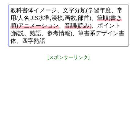
教科書体イメージ、文字分類(学習年度、常
用/人名,JIS水準,漢検,画数,部首)、
筆順(書き
順)アニメーション
、
音訓(読み)
、ポイント
(解説、熟語、参考情報)、筆書系デザイン書
体、四字熟語
[スポンサーリンク]