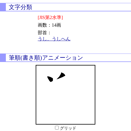
文字分類
[JIS第2水準]
画数：14画
部首：
うし、うしへん
筆順(書き順)アニメーション
グリッド