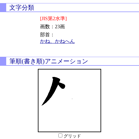
文字分類
[JIS第2水準]
画数：23画
部首：
かね、かねへん
筆順(書き順)アニメーション
グリッド