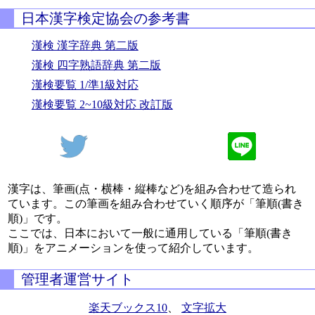
日本漢字検定協会の参考書
漢検 漢字辞典 第二版
漢検 四字熟語辞典 第二版
漢検要覧 1/準1級対応
漢検要覧 2~10級対応 改訂版
漢字は、筆画(点・横棒・縦棒など)を組み合わせて造られ
ています。この筆画を組み合わせていく順序が「筆順(書き
順)」です。
ここでは、日本において一般に通用している「筆順(書き
順)」をアニメーションを使って紹介しています。
管理者運営サイト
楽天ブックス10
、
文字拡大