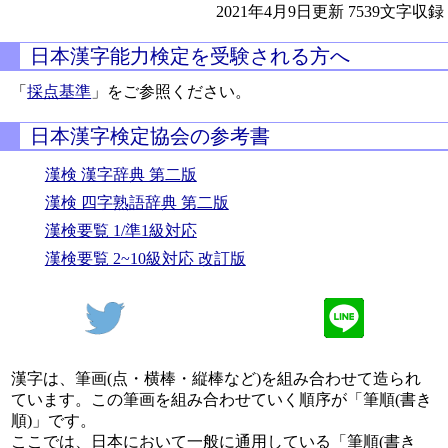
2021年4月9日更新
7539文字収録
日本漢字能力検定を受験される方へ
「
採点基準
」をご参照ください。
日本漢字検定協会の参考書
漢検 漢字辞典 第二版
漢検 四字熟語辞典 第二版
漢検要覧 1/準1級対応
漢検要覧 2~10級対応 改訂版
漢字は、筆画(点・横棒・縦棒など)を組み合わせて造られ
ています。この筆画を組み合わせていく順序が「筆順(書き
順)」です。
ここでは、日本において一般に通用している「筆順(書き