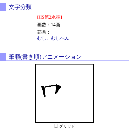
文字分類
[JIS第2水準]
画数：14画
部首：
むし、むしへん
筆順(書き順)アニメーション
グリッド