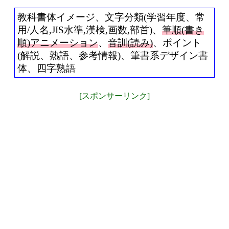
教科書体イメージ、文字分類(学習年度、常
用/人名,JIS水準,漢検,画数,部首)、
筆順(書き
順)アニメーション
、
音訓(読み)
、ポイント
(解説、熟語、参考情報)、筆書系デザイン書
体、四字熟語
[スポンサーリンク]