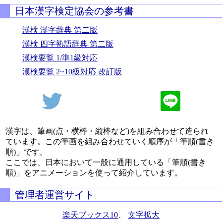
日本漢字検定協会の参考書
漢検 漢字辞典 第二版
漢検 四字熟語辞典 第二版
漢検要覧 1/準1級対応
漢検要覧 2~10級対応 改訂版
漢字は、筆画(点・横棒・縦棒など)を組み合わせて造られ
ています。この筆画を組み合わせていく順序が「筆順(書き
順)」です。
ここでは、日本において一般に通用している「筆順(書き
順)」をアニメーションを使って紹介しています。
管理者運営サイト
楽天ブックス10
、
文字拡大