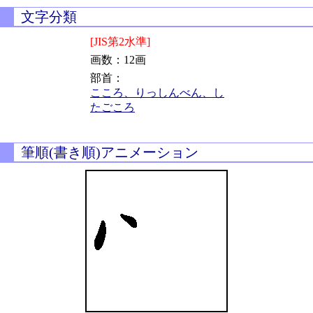
文字分類
[JIS第2水準]
画数：12画
部首：
こころ、りっしんべん、し
たごころ
筆順(書き順)アニメーション