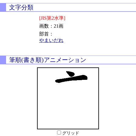
文字分類
[JIS第2水準]
画数：21画
部首：
やまいだれ
筆順(書き順)アニメーション
グリッド