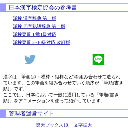
日本漢字検定協会の参考書
漢検 漢字辞典 第二版
漢検 四字熟語辞典 第二版
漢検要覧 1/準1級対応
漢検要覧 2~10級対応 改訂版
漢字は、筆画(点・横棒・縦棒など)を組み合わせて造られ
ています。この筆画を組み合わせていく順序が「筆順(書き
順)」です。
ここでは、日本において一般に通用している「筆順(書き
順)」をアニメーションを使って紹介しています。
管理者運営サイト
楽天ブックス10
、
文字拡大