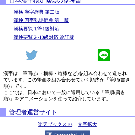
日本漢字検定協会の参考書
漢検 漢字辞典 第二版
漢検 四字熟語辞典 第二版
漢検要覧 1/準1級対応
漢検要覧 2~10級対応 改訂版
漢字は、筆画(点・横棒・縦棒など)を組み合わせて造られ
ています。この筆画を組み合わせていく順序が「筆順(書き
順)」です。
ここでは、日本において一般に通用している「筆順(書き
順)」をアニメーションを使って紹介しています。
管理者運営サイト
楽天ブックス10
、
文字拡大