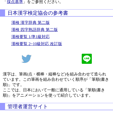
「
採点基準
」をご参照ください。
日本漢字検定協会の参考書
漢検 漢字辞典 第二版
漢検 四字熟語辞典 第二版
漢検要覧 1/準1級対応
漢検要覧 2~10級対応 改訂版
漢字は、筆画(点・横棒・縦棒など)を組み合わせて造られ
ています。この筆画を組み合わせていく順序が「筆順(書き
順)」です。
ここでは、日本において一般に通用している「筆順(書き
順)」をアニメーションを使って紹介しています。
管理者運営サイト