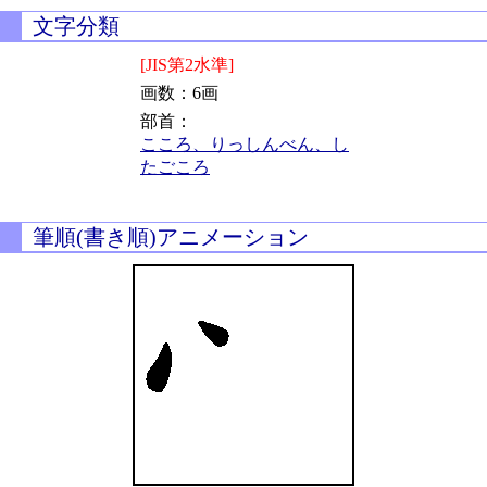
文字分類
[JIS第2水準]
画数：6画
部首：
こころ、りっしんべん、し
たごころ
筆順(書き順)アニメーション