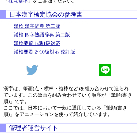
「
採点基準
」をご参照ください。
日本漢字検定協会の参考書
漢検 漢字辞典 第二版
漢検 四字熟語辞典 第二版
漢検要覧 1/準1級対応
漢検要覧 2~10級対応 改訂版
漢字は、筆画(点・横棒・縦棒など)を組み合わせて造られ
ています。この筆画を組み合わせていく順序が「筆順(書き
順)」です。
ここでは、日本において一般に通用している「筆順(書き
順)」をアニメーションを使って紹介しています。
管理者運営サイト