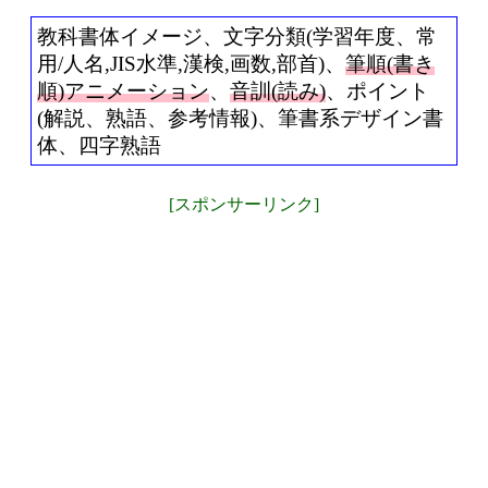
教科書体イメージ、文字分類(学習年度、常
用/人名,JIS水準,漢検,画数,部首)、
筆順(書き
順)アニメーション
、
音訓(読み)
、ポイント
(解説、熟語、参考情報)、筆書系デザイン書
体、四字熟語
[スポンサーリンク]