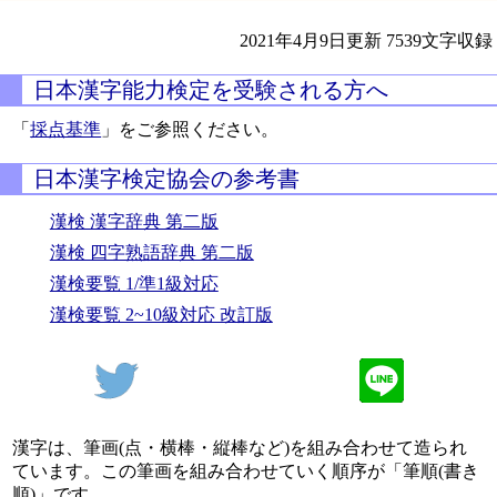
2021年4月9日更新
7539文字収録
日本漢字能力検定を受験される方へ
「
採点基準
」をご参照ください。
日本漢字検定協会の参考書
漢検 漢字辞典 第二版
漢検 四字熟語辞典 第二版
漢検要覧 1/準1級対応
漢検要覧 2~10級対応 改訂版
漢字は、筆画(点・横棒・縦棒など)を組み合わせて造られ
ています。この筆画を組み合わせていく順序が「筆順(書き
順)」です。