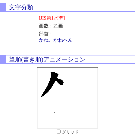
文字分類
[JIS第1水準]
画数：21画
部首：
かね、かねへん
筆順(書き順)アニメーション
グリッド