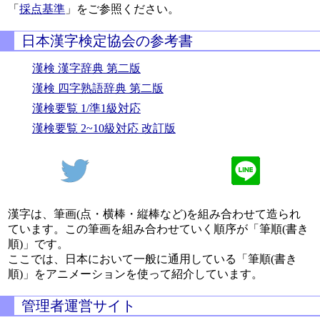
「
採点基準
」をご参照ください。
日本漢字検定協会の参考書
漢検 漢字辞典 第二版
漢検 四字熟語辞典 第二版
漢検要覧 1/準1級対応
漢検要覧 2~10級対応 改訂版
漢字は、筆画(点・横棒・縦棒など)を組み合わせて造られ
ています。この筆画を組み合わせていく順序が「筆順(書き
順)」です。
ここでは、日本において一般に通用している「筆順(書き
順)」をアニメーションを使って紹介しています。
管理者運営サイト