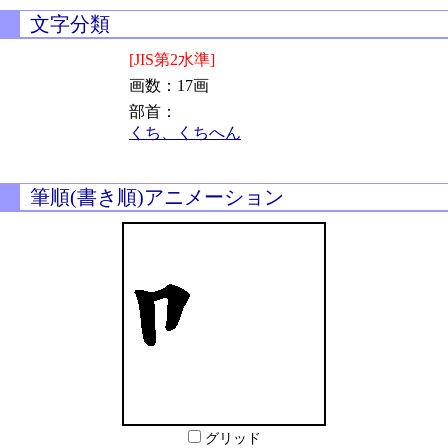
文字分類
[JIS第2水準]
画数：17画
部首：
くち、くちへん
筆順(書き順)アニメーション
グリッド