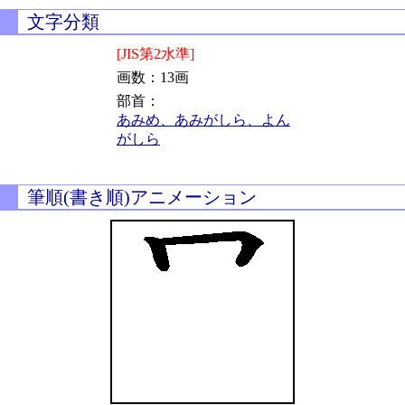
文字分類
[JIS第2水準]
画数：13画
部首：
あみめ、あみがしら、よん
がしら
筆順(書き順)アニメーション