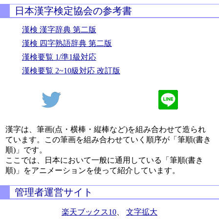
日本漢字検定協会の参考書
漢検 漢字辞典 第二版
漢検 四字熟語辞典 第二版
漢検要覧 1/準1級対応
漢検要覧 2~10級対応 改訂版
漢字は、筆画(点・横棒・縦棒など)を組み合わせて造られ
ています。この筆画を組み合わせていく順序が「筆順(書き
順)」です。
ここでは、日本において一般に通用している「筆順(書き
順)」をアニメーションを使って紹介しています。
管理者運営サイト
楽天ブックス10
、
文字拡大