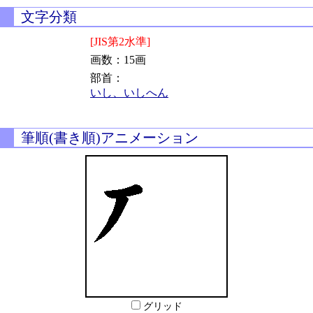
文字分類
[JIS第2水準]
画数：15画
部首：
いし、いしへん
筆順(書き順)アニメーション
グリッド