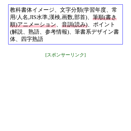
教科書体イメージ、文字分類(学習年度、常
用/人名,JIS水準,漢検,画数,部首)、
筆順(書き
順)アニメーション
、
音訓(読み)
、ポイント
(解説、熟語、参考情報)、筆書系デザイン書
体、四字熟語
[スポンサーリンク]