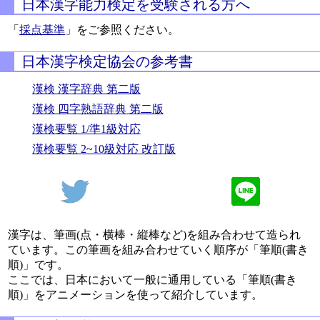
日本漢字能力検定を受験される方へ
「
採点基準
」をご参照ください。
日本漢字検定協会の参考書
漢検 漢字辞典 第二版
漢検 四字熟語辞典 第二版
漢検要覧 1/準1級対応
漢検要覧 2~10級対応 改訂版
漢字は、筆画(点・横棒・縦棒など)を組み合わせて造られ
ています。この筆画を組み合わせていく順序が「筆順(書き
順)」です。
ここでは、日本において一般に通用している「筆順(書き
順)」をアニメーションを使って紹介しています。