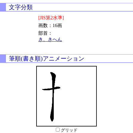
文字分類
[JIS第2水準]
画数：16画
部首：
き、きへん
筆順(書き順)アニメーション
グリッド