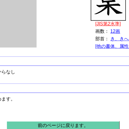
[JIS第2水準]
画数：
12画
部首：
き、きへ
[他の書体、属性
からなし
めます。
前のページに戻ります。