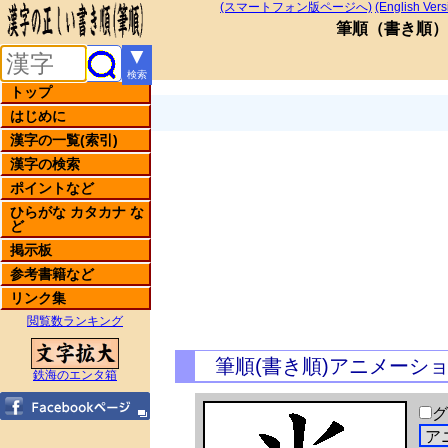
(スマートフォン版ページへ)
(English Vers
筆順
（
書き順
）
▼
検索
トップ
はじめに
漢字の一覧(索引)
漢字の検索
ポイントなど
ひらがな カタカナ な
ど
掲示板
参考書籍など
リンク集
閲覧数ランキング
筆順(書き順)アニメーシ
鉄海のエンタ箱
グ