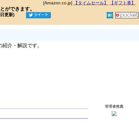
[Amazon.co.jp]
【タイムセール】
【ギフト券】
とができます。
9日更新)
の紹介・解説です。
管理者推薦