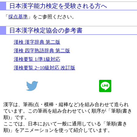
日本漢字能力検定を受験される方へ
「
採点基準
」をご参照ください。
日本漢字検定協会の参考書
漢検 漢字辞典 第二版
漢検 四字熟語辞典 第二版
漢検要覧 1/準1級対応
漢検要覧 2~10級対応 改訂版
漢字は、筆画(点・横棒・縦棒など)を組み合わせて造られ
ています。この筆画を組み合わせていく順序が「筆順(書き
順)」です。
ここでは、日本において一般に通用している「筆順(書き
順)」をアニメーションを使って紹介しています。