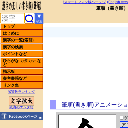
(スマートフォン版ページへ)
(English Vers
筆順
（
書き順
）
▼
検索
トップ
はじめに
漢字の一覧(索引)
漢字の検索
ポイントなど
ひらがな カタカナ な
ど
掲示板
参考書籍など
リンク集
閲覧数ランキング
筆順(書き順)アニメーシ
鉄海のエンタ箱
グ