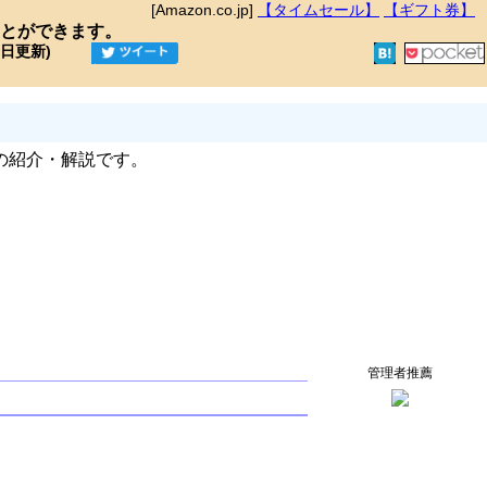
[Amazon.co.jp]
【タイムセール】
【ギフト券】
とができます。
9日更新)
の紹介・解説です。
管理者推薦