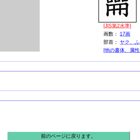
[JIS第2水準]
画数：
17画
部首：
ヤク、ふ
[他の書体、属性
前のページに戻ります。