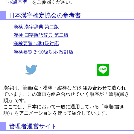
「
採点基準
」をご参照ください。
日本漢字検定協会の参考書
漢検 漢字辞典 第二版
漢検 四字熟語辞典 第二版
漢検要覧 1/準1級対応
漢検要覧 2~10級対応 改訂版
漢字は、筆画(点・横棒・縦棒など)を組み合わせて造られ
ています。この筆画を組み合わせていく順序が「筆順(書き
順)」です。
ここでは、日本において一般に通用している「筆順(書き
順)」をアニメーションを使って紹介しています。
管理者運営サイト