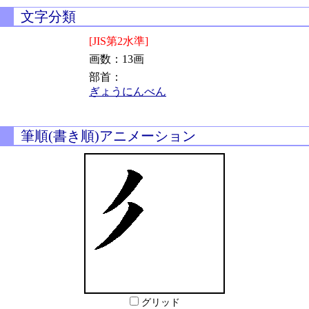
文字分類
[JIS第2水準]
画数：13画
部首：
ぎょうにんべん
筆順(書き順)アニメーション
グリッド