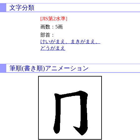
文字分類
[JIS第2水準]
画数：5画
部首：
けいがまえ、まきがまえ、
どうがまえ
筆順(書き順)アニメーション