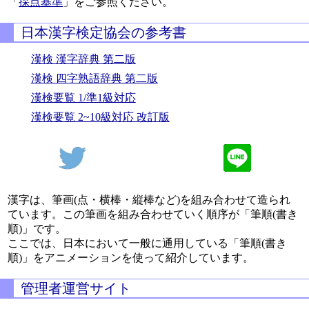
「
採点基準
」をご参照ください。
日本漢字検定協会の参考書
漢検 漢字辞典 第二版
漢検 四字熟語辞典 第二版
漢検要覧 1/準1級対応
漢検要覧 2~10級対応 改訂版
漢字は、筆画(点・横棒・縦棒など)を組み合わせて造られ
ています。この筆画を組み合わせていく順序が「筆順(書き
順)」です。
ここでは、日本において一般に通用している「筆順(書き
順)」をアニメーションを使って紹介しています。
管理者運営サイト