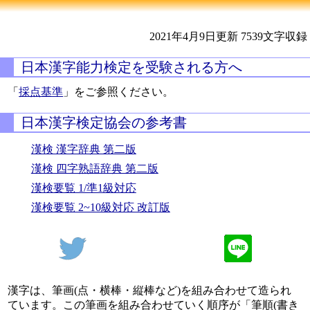
2021年4月9日更新
7539文字収録
日本漢字能力検定を受験される方へ
「
採点基準
」をご参照ください。
日本漢字検定協会の参考書
漢検 漢字辞典 第二版
漢検 四字熟語辞典 第二版
漢検要覧 1/準1級対応
漢検要覧 2~10級対応 改訂版
漢字は、筆画(点・横棒・縦棒など)を組み合わせて造られ
ています。この筆画を組み合わせていく順序が「筆順(書き