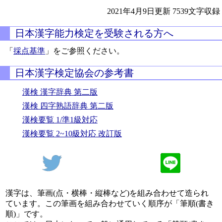
2021年4月9日更新
7539文字収録
日本漢字能力検定を受験される方へ
「
採点基準
」をご参照ください。
日本漢字検定協会の参考書
漢検 漢字辞典 第二版
漢検 四字熟語辞典 第二版
漢検要覧 1/準1級対応
漢検要覧 2~10級対応 改訂版
漢字は、筆画(点・横棒・縦棒など)を組み合わせて造られ
ています。この筆画を組み合わせていく順序が「筆順(書き
順)」です。