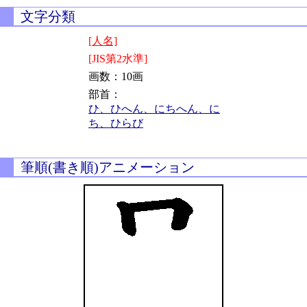
文字分類
[人名]
[JIS第2水準]
画数：10画
部首：
ひ、ひへん、にちへん、に
ち、ひらび
筆順(書き順)アニメーション