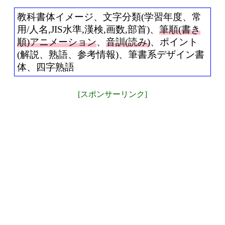
教科書体イメージ、文字分類(学習年度、常
用/人名,JIS水準,漢検,画数,部首)、
筆順(書き
順)アニメーション
、
音訓(読み)
、ポイント
(解説、熟語、参考情報)、筆書系デザイン書
体、四字熟語
[スポンサーリンク]