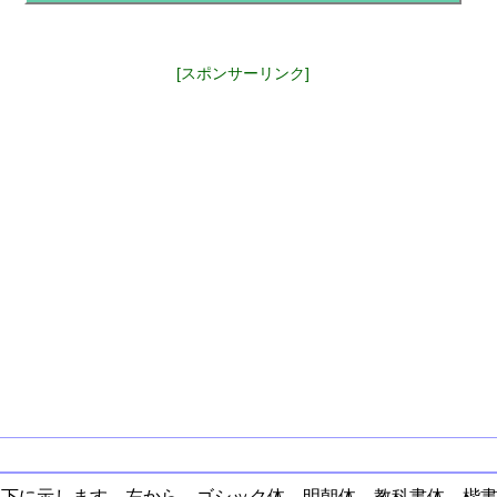
[スポンサーリンク]
以下に示します。左から、ゴシック体、明朝体、教科書体、楷