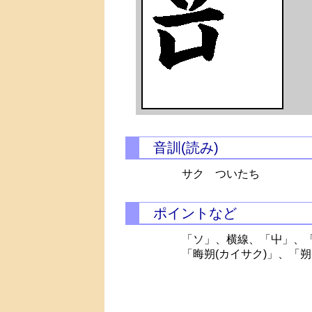
音訓(読み)
サク ついたち
ポイントなど
「ソ」、横線、「屮」、
「晦朔(カイサク)」、「朔