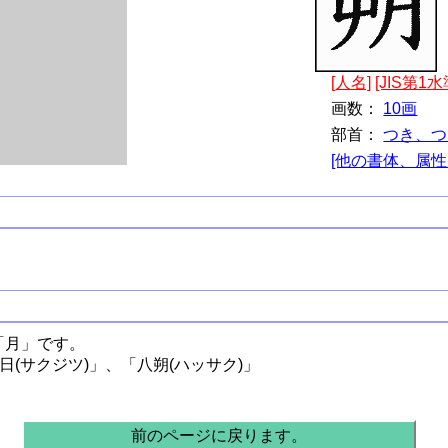
[人名]
[JIS第1水
画数：
10画
部首：
つき、つ
[他の書体、属性
「月」です。
日(サクジツ)」、「八朔(ハッサク)」
前のページに戻ります。