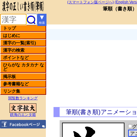
(スマートフォン版ページへ)
(English Vers
筆順
（
書き順
）
▼
検索
トップ
はじめに
漢字の一覧(索引)
漢字の検索
ポイントなど
ひらがな カタカナ な
ど
掲示板
参考書籍など
リンク集
閲覧数ランキング
筆順(書き順)アニメーシ
鉄海のエンタ箱
グ