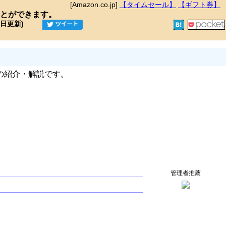
[Amazon.co.jp]
【タイムセール】
【ギフト券】
とができます。
9日更新)
の紹介・解説です。
管理者推薦