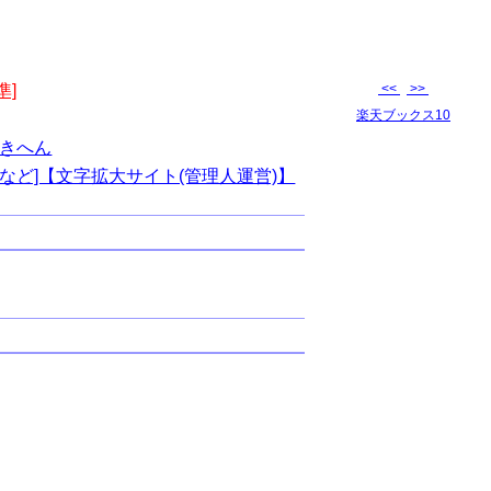
準]
<<
>>
楽天ブックス10
きへん
など]【文字拡大サイト(管理人運営)】