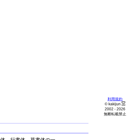
利用規約
© kakijun
2002 -
2026
無断転載禁止
書体、行書体、草書体の一