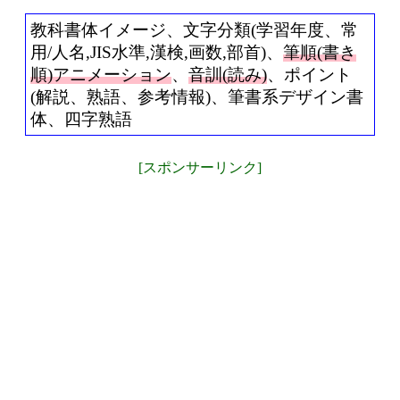
教科書体イメージ、文字分類(学習年度、常
用/人名,JIS水準,漢検,画数,部首)、
筆順(書き
順)アニメーション
、
音訓(読み)
、ポイント
(解説、熟語、参考情報)、筆書系デザイン書
体、四字熟語
[スポンサーリンク]