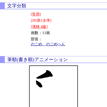
文字分類
[常用]
[JIS第1水準]
[漢検 4級]
画数：11画
部首：
のごめ、のごめへん
筆順(書き順)アニメーション