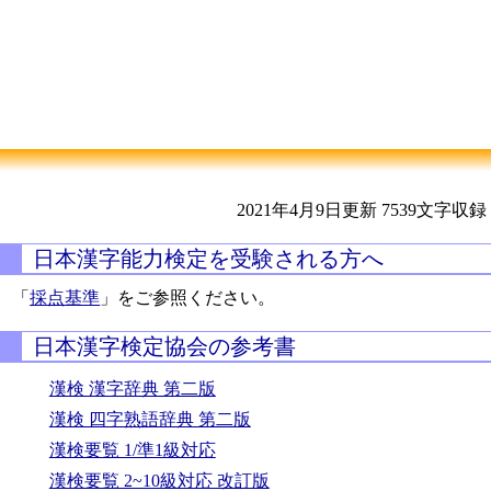
2021年4月9日更新
7539文字収録
日本漢字能力検定を受験される方へ
「
採点基準
」をご参照ください。
日本漢字検定協会の参考書
漢検 漢字辞典 第二版
漢検 四字熟語辞典 第二版
漢検要覧 1/準1級対応
漢検要覧 2~10級対応 改訂版