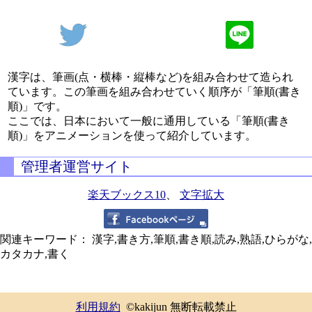
漢字は、筆画(点・横棒・縦棒など)を組み合わせて造られ
ています。この筆画を組み合わせていく順序が「筆順(書き
順)」です。
ここでは、日本において一般に通用している「筆順(書き
順)」をアニメーションを使って紹介しています。
管理者運営サイト
楽天ブックス10
、
文字拡大
関連キーワード： 漢字,書き方,筆順,書き順,読み,熟語,ひらがな,
カタカナ,書く
利用規約
©kakijun 無断転載禁止