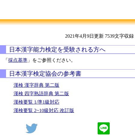
2021年4月9日更新
7539文字収録
日本漢字能力検定を受験される方へ
「
採点基準
」をご参照ください。
日本漢字検定協会の参考書
漢検 漢字辞典 第二版
漢検 四字熟語辞典 第二版
漢検要覧 1/準1級対応
漢検要覧 2~10級対応 改訂版