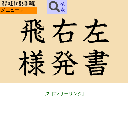
検
索
メニュー »
[スポンサーリンク]