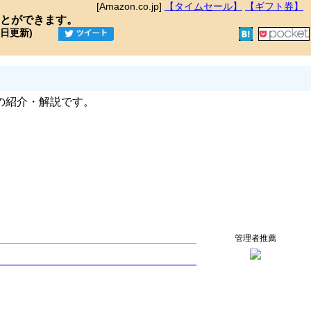
[Amazon.co.jp]
【タイムセール】
【ギフト券】
とができます。
9日更新)
の紹介・解説です。
管理者推薦