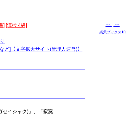
準]
[漢検 4級]
<<
>>
楽天ブックス10
り
など]【文字拡大サイト(管理人運営)】
寂(セイジャク)」、「寂寞