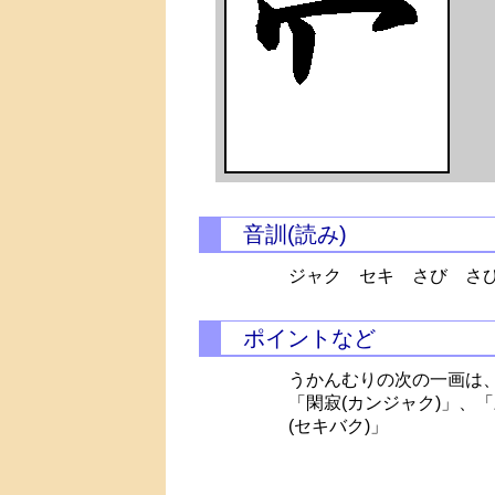
音訓(読み)
ジャク セキ さび
さび
ポイントなど
うかんむりの次の一画は
「閑寂(カンジャク)」、
(セキバク)」