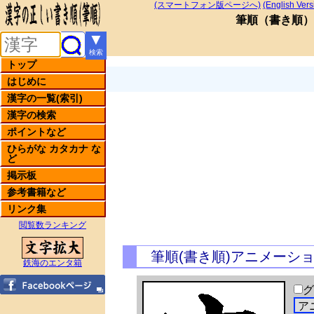
(スマートフォン版ページへ)
(English Vers
筆順
（
書き順
）
▼
検索
トップ
はじめに
漢字の一覧(索引)
漢字の検索
ポイントなど
ひらがな カタカナ な
ど
掲示板
参考書籍など
リンク集
閲覧数ランキング
筆順(書き順)アニメーシ
鉄海のエンタ箱
グ