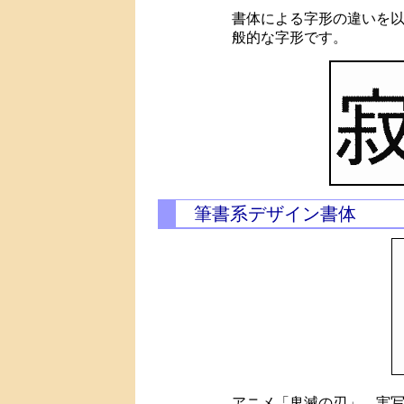
書体による字形の違いを
般的な字形です。
筆書系デザイン書体
アニメ「鬼滅の刃」、実写