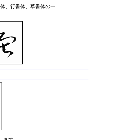
書体、行書体、草書体の一
します。