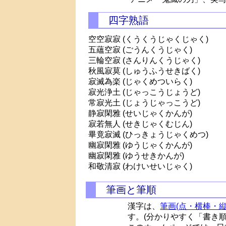
四字熟語
空空寂寂 (くうくうじゃくじゃく)
五蘊空寂 (ごうんくうじゃく)
三輪空寂 (さんりんくうじゃく)
秋風寂莫 (しゅうふうせきばく)
寂滅為楽 (じゃくめついらく)
寂光浄土 (じゃっこうじょうど)
常寂光土 (じょうじゃっこうど)
静寂閑雅 (せいじゃくかんが)
寂若無人 (せきじゃくむじん)
畢竟寂滅 (ひっきょうじゃくめつ)
幽寂閑雅 (ゆうじゃくかんが)
幽寂閑雅 (ゆうせきかんが)
和敬清寂 (わけいせいじゃく)
筆画と筆順
漢字は、
筆画(点・横棒・縦
す。(分かりやすく「書き