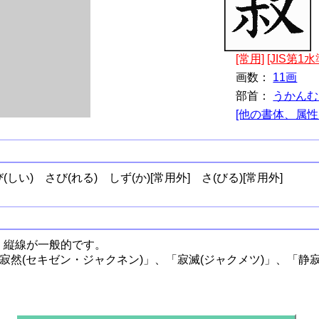
[常用]
[JIS第1水
画数：
11画
部首：
うかんむ
[他の書体、属性
(しい)
さび(れる)
しず(か)[常用外]
さ(びる)[常用外]
、縦線が一般的です。
「寂然(セキゼン・ジャクネン)」、「寂滅(ジャクメツ)」、「静