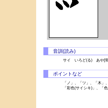
音訓(読み)
サイ
いろど(る)
あや[常
ポイントなど
「ノ」、「ツ」、「木」
「彩色(サイシキ)」、「色