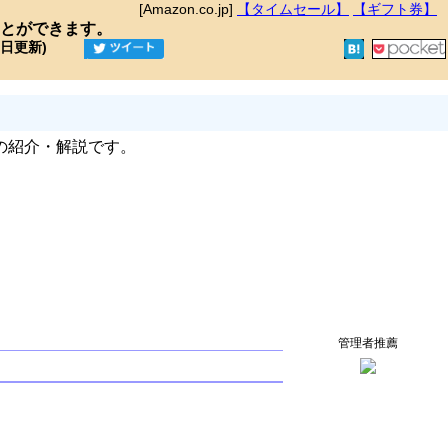
[Amazon.co.jp]
【タイムセール】
【ギフト券】
とができます。
9日更新)
の紹介・解説です。
管理者推薦