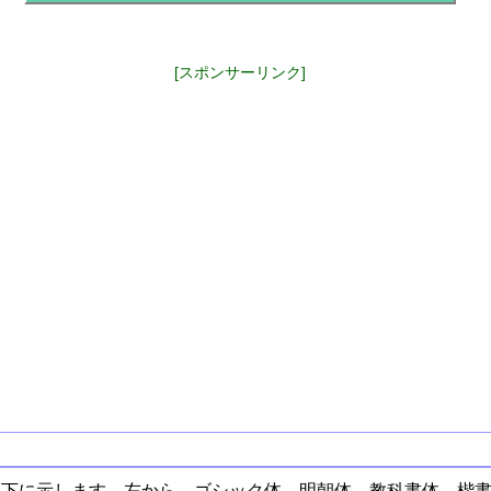
[スポンサーリンク]
以下に示します。左から、ゴシック体、明朝体、教科書体、楷