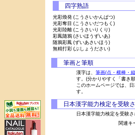
四字熟語
光彩煥発 (こうさいかんぱつ)
光彩奪目 (こうさいだつもく)
光彩陸離 (こうさいりくり)
彩鳳随鴉 (さいほうずいあ)
随鴉彩鳳 (ずいあさいほう)
無精打彩 (ぶしょうださい)
筆画と筆順
漢字は、
筆画(点・横棒・縦
す。(分かりやすく「書き
このホームページでは、日
す。
日本漢字能力検定を受験
日本漢字能力検定を受験さ
関連キー