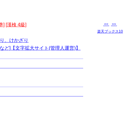
準]
[漢検 4級]
<<
>>
楽天ブックス10
り、けかざり
など]【文字拡大サイト(管理人運営)】