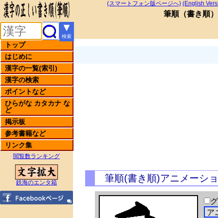
(スマートフォン版ページへ)
(English Vers
筆順
（
書き順
）
▼
検索
トップ
はじめに
漢字の一覧(索引)
漢字の検索
ポイントなど
ひらがな カタカナ な
ど
掲示板
参考書籍など
リンク集
閲覧数ランキング
筆順(書き順)アニメーシ
鉄海のエンタ箱
グ