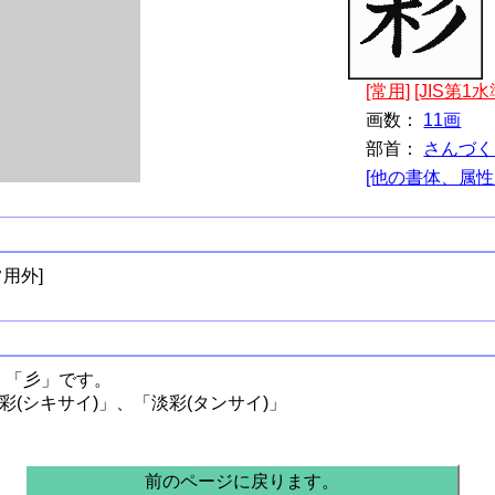
[常用]
[JIS第1水
画数：
11画
部首：
さんづく
[他の書体、属性
用外]
、「彡」です。
彩(シキサイ)」、「淡彩(タンサイ)」
前のページに戻ります。