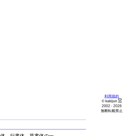
利用規約
© kakijun
2002 -
2026
無断転載禁止
書体、行書体、草書体の一