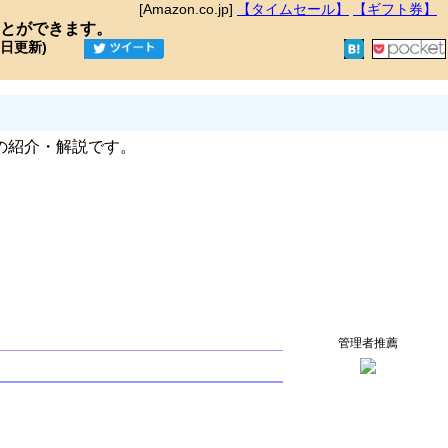
[Amazon.co.jp]
【タイムセール】
【ギフト券】
とができます。
9日更新)
の紹介・解説です。
管理者推薦