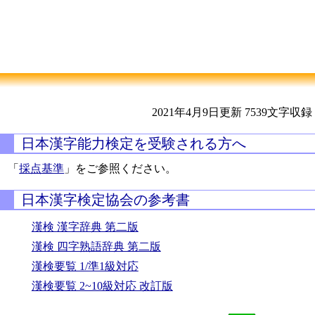
2021年4月9日更新
7539文字収録
日本漢字能力検定を受験される方へ
「
採点基準
」をご参照ください。
日本漢字検定協会の参考書
漢検 漢字辞典 第二版
漢検 四字熟語辞典 第二版
漢検要覧 1/準1級対応
漢検要覧 2~10級対応 改訂版