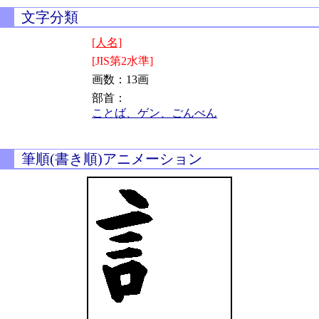
文字分類
[人名]
[JIS第2水準]
画数：13画
部首：
ことば、ゲン、ごんべん
筆順(書き順)アニメーション