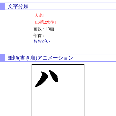
文字分類
[人名]
[JIS第2水準]
画数：13画
部首：
おおがい
筆順(書き順)アニメーション