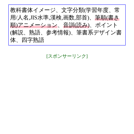
教科書体イメージ、文字分類(学習年度、常
用/人名,JIS水準,漢検,画数,部首)、
筆順(書き
順)アニメーション
、
音訓(読み)
、ポイント
(解説、熟語、参考情報)、筆書系デザイン書
体、四字熟語
[スポンサーリンク]