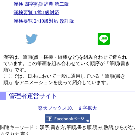
漢検 四字熟語辞典 第二版
漢検要覧 1/準1級対応
漢検要覧 2~10級対応 改訂版
漢字は、筆画(点・横棒・縦棒など)を組み合わせて造られ
ています。この筆画を組み合わせていく順序が「筆順(書き
順)」です。
ここでは、日本において一般に通用している「筆順(書き
順)」をアニメーションを使って紹介しています。
管理者運営サイト
楽天ブックス10
、
文字拡大
関連キーワード： 漢字,書き方,筆順,書き順,読み,熟語,ひらがな,
カタカナ,書く