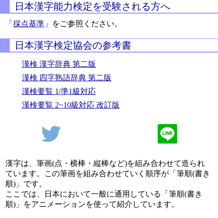
日本漢字能力検定を受験される方へ
「
採点基準
」をご参照ください。
日本漢字検定協会の参考書
漢検 漢字辞典 第二版
漢検 四字熟語辞典 第二版
漢検要覧 1/準1級対応
漢検要覧 2~10級対応 改訂版
漢字は、筆画(点・横棒・縦棒など)を組み合わせて造られ
ています。この筆画を組み合わせていく順序が「筆順(書き
順)」です。
ここでは、日本において一般に通用している「筆順(書き
順)」をアニメーションを使って紹介しています。