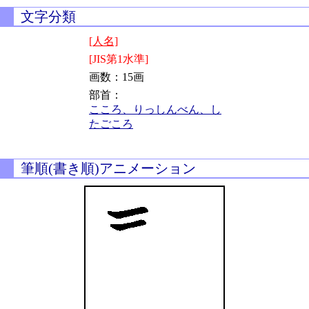
文字分類
[人名]
[JIS第1水準]
画数：15画
部首：
こころ、りっしんべん、し
たごころ
筆順(書き順)アニメーション