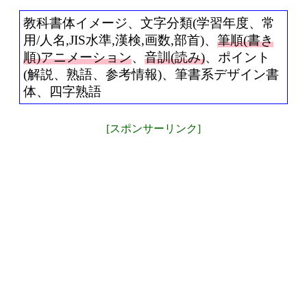
教科書体イメージ、文字分類(学習年度、常
用/人名,JIS水準,漢検,画数,部首)、
筆順(書き
順)アニメーション
、
音訓(読み)
、ポイント
(解説、熟語、参考情報)、筆書系デザイン書
体、四字熟語
[スポンサーリンク]