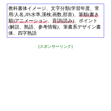
教科書体イメージ、文字分類(学習年度、常
用/人名,JIS水準,漢検,画数,部首)、
筆順(書き
順)アニメーション
、
音訓(読み)
、ポイント
(解説、熟語、参考情報)、筆書系デザイン書
体、四字熟語
[スポンサーリンク]