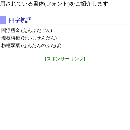
用されている書体(フォント)をご紹介します。
四字熟語
閻浮檀金 (えんぶだごん)
瓊枝栴檀 (けいしせんだん)
栴檀双葉 (せんだんのふたば)
[スポンサーリンク]