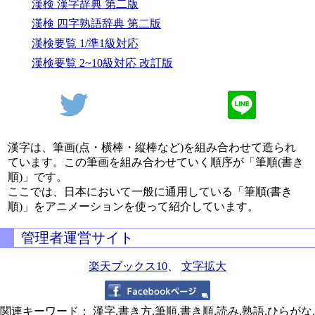
漢検 漢字辞典 第二版
漢検 四字熟語辞典 第二版
漢検要覧 1/準1級対応
漢検要覧 2~10級対応 改訂版
漢字は、筆画(点・横棒・縦棒など)を組み合わせて造られ
ています。この筆画を組み合わせていく順序が「筆順(書き
順)」です。
ここでは、日本において一般に通用している「筆順(書き
順)」をアニメーションを使って紹介しています。
管理者運営サイト
楽天ブックス10
、
文字拡大
関連キーワード： 漢字,書き方,筆順,書き順,読み,熟語,ひらがな,