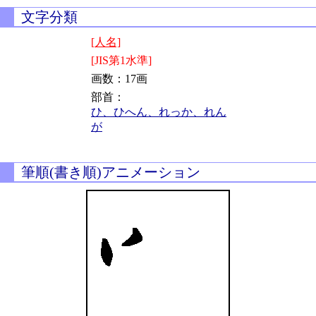
文字分類
[人名]
[JIS第1水準]
画数：17画
部首：
ひ、ひへん、れっか、れん
が
筆順(書き順)アニメーション