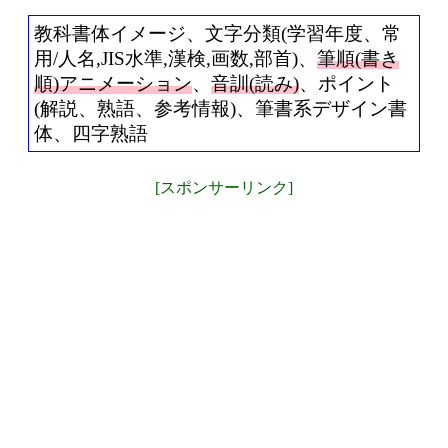
教科書体イメージ、文字分類(学習年度、常
用/人名,JIS水準,漢検,画数,部首)、
筆順(書き
順)アニメーション
、
音訓(読み)
、ポイント
(解説、熟語、参考情報)、筆書系デザイン書
体、四字熟語
[スポンサーリンク]