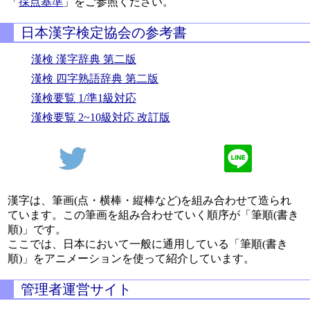
「
採点基準
」をご参照ください。
日本漢字検定協会の参考書
漢検 漢字辞典 第二版
漢検 四字熟語辞典 第二版
漢検要覧 1/準1級対応
漢検要覧 2~10級対応 改訂版
漢字は、筆画(点・横棒・縦棒など)を組み合わせて造られ
ています。この筆画を組み合わせていく順序が「筆順(書き
順)」です。
ここでは、日本において一般に通用している「筆順(書き
順)」をアニメーションを使って紹介しています。
管理者運営サイト