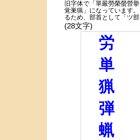
旧字体で「單嚴勞榮螢營擧
覚巣猟」になっています。
るため、部首として「ツ部
(28文字)
労
単
猟
弾
蝋