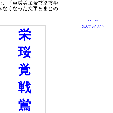
れ、「単厳労栄蛍営挙誉学
きなくなった文字をまとめ
<<
>>
楽天ブックス10
栄
珱
覚
戦
鴬