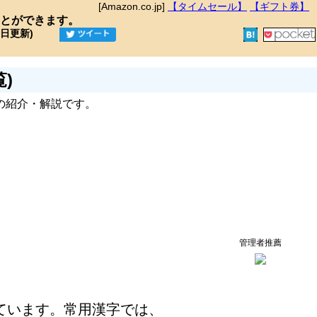
[Amazon.co.jp]
【タイムセール】
【ギフト券】
とができます。
9日更新)
)
の紹介・解説です。
管理者推薦
ています。常用漢字では、