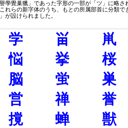
譽學覺巢獵」であった字形の一部が「ツ」に略さ
これらの新字体のうち、もとの所属部首に分類で
」が設けられました。
学
畄
鼡
悩
挙
桜
脳
蛍
巣
営
禅
誉
撹
蝉
獣