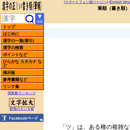
(スマートフォン版ページへ)
(English Vers
筆順
（
書き順
）
▼
検索
トップ
はじめに
漢字の一覧(索引)
漢字の検索
ポイントなど
ひらがな カタカナ な
ど
掲示板
参考書籍など
リンク集
閲覧数ランキング
鉄海のエンタ箱
「ツ」は、ある種の複雑な