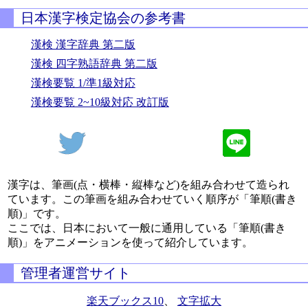
日本漢字検定協会の参考書
漢検 漢字辞典 第二版
漢検 四字熟語辞典 第二版
漢検要覧 1/準1級対応
漢検要覧 2~10級対応 改訂版
漢字は、筆画(点・横棒・縦棒など)を組み合わせて造られ
ています。この筆画を組み合わせていく順序が「筆順(書き
順)」です。
ここでは、日本において一般に通用している「筆順(書き
順)」をアニメーションを使って紹介しています。
管理者運営サイト
楽天ブックス10
、
文字拡大