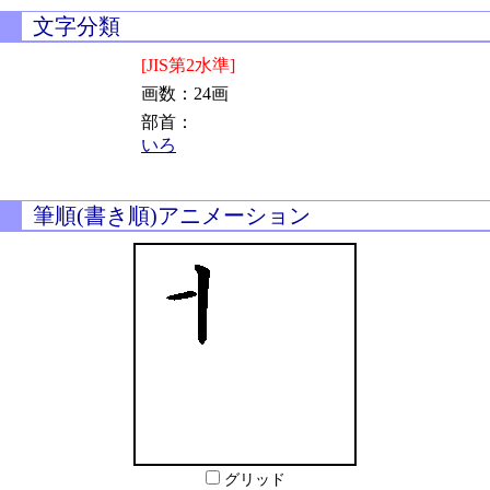
文字分類
[JIS第2水準]
画数：24画
部首：
いろ
筆順(書き順)アニメーション
グリッド