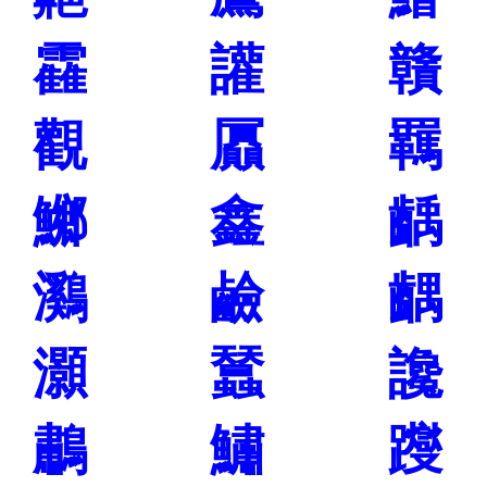
靃
讙
贛
觀
屭
羈
鱜
鑫
齲
鸂
鹼
齵
灝
蠺
讒
鷫
鱐
躞