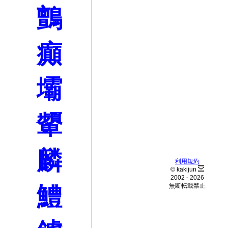
鸇
癲
壩
顰
麟
利用規約
© kakijun
2002 -
2026
鱧
無断転載禁止