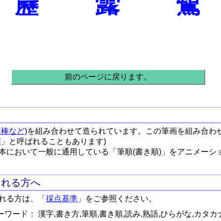
靂
虂
鷺
前のページに戻ります。
棒など)
を組み合わせて造られています。この筆画を組み合わ
順」と呼ばれることもあります)
本において一般に通用している「筆順(書き順)」をアニメーシ
される方へ
れる方は、「
採点基準
」をご参照ください。
ワード： 漢字,書き方,筆順,書き順,読み,熟語,ひらがな,カタカ