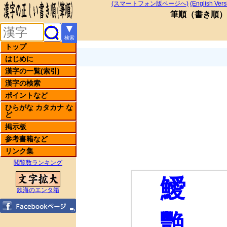
(スマートフォン版ページへ)
(English Vers
筆順
（
書き順
）
▼
検索
トップ
はじめに
漢字の一覧(索引)
漢字の検索
ポイントなど
ひらがな カタカナ な
ど
掲示板
参考書籍など
リンク集
閲覧数ランキング
鱫
鉄海のエンタ箱
艷