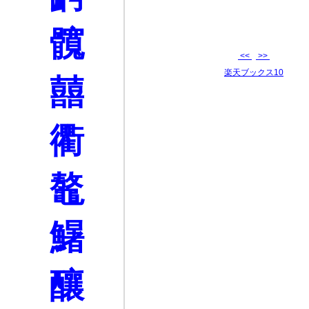
髖
<<
>>
楽天ブックス10
囍
衢
鼇
鱪
釀