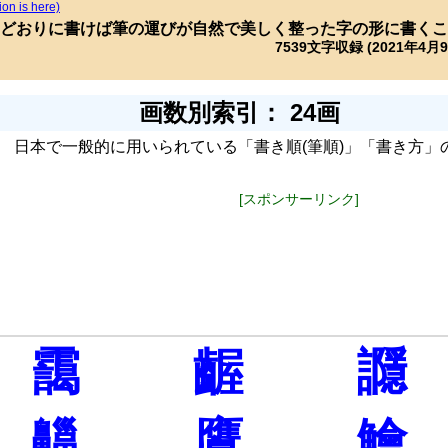
ion is here)
どおりに書けば筆の運びが自然で美しく整った字の形に書くこ
7539文字収録 (2021年4月
画数別索引： 24画
日本で一般的に用いられている「書き順(筆順)」「書き方」
[スポンサーリンク]
靄
齷
讔
齆
鷹
鱠