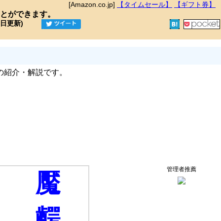
[Amazon.co.jp]
【タイムセール】
【ギフト券】
とができます。
9日更新)
の紹介・解説です。
管理者推薦
魘
齶