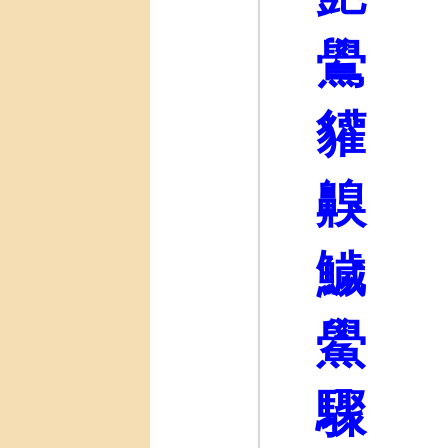
鷽
貛
齅
鱥
鱟
驟