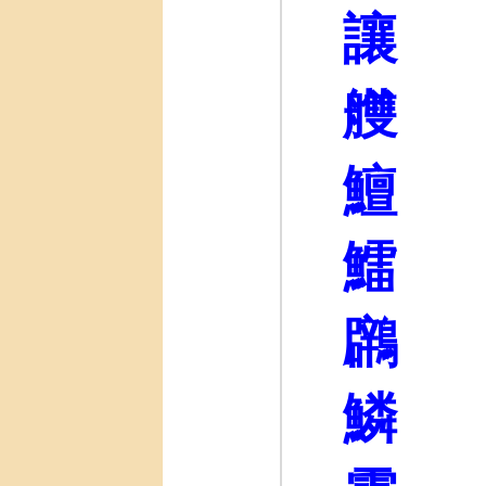
讓
艭
鱣
鱩
鸊
鱗