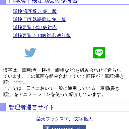
日本漢字検定協会の参考書
漢検 漢字辞典 第二版
漢検 四字熟語辞典 第二版
漢検要覧 1/準1級対応
漢検要覧 2~10級対応 改訂版
漢字は、筆画(点・横棒・縦棒など)を組み合わせて造られ
ています。この筆画を組み合わせていく順序が「筆順(書き
順)」です。
ここでは、日本において一般に通用している「筆順(書き
順)」をアニメーションを使って紹介しています。
管理者運営サイト
楽天ブックス10
、
文字拡大