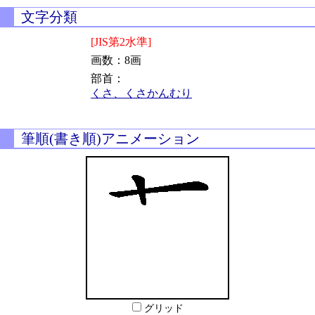
文字分類
[JIS第2水準]
画数：8画
部首：
くさ、くさかんむり
筆順(書き順)アニメーション
グリッド