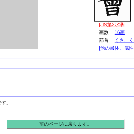
[JIS第2水準]
画数：
16画
部首：
くさ、く
[他の書体、属性
です。
前のページに戻ります。