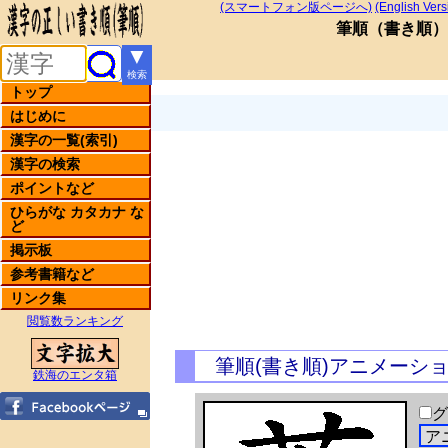
(スマートフォン版ページへ)
(English Vers
筆順
（
書き順
）
▼
検索
トップ
はじめに
漢字の一覧(索引)
漢字の検索
ポイントなど
ひらがな カタカナ な
ど
掲示板
参考書籍など
リンク集
閲覧数ランキング
筆順(書き順)アニメーシ
鉄海のエンタ箱
グ