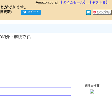
[Amazon.co.jp]
【タイムセール】
【ギフト券】
とができます。
9日更新)
の紹介・解説です。
管理者推薦