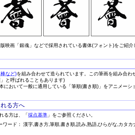
版映画「銀魂」などで採用されている書体(フォント)をご紹介
棒など)
を組み合わせて造られています。この筆画を組み合わ
順」と呼ばれることもあります)
本において一般に通用している「筆順(書き順)」をアニメーシ
される方へ
れる方は、「
採点基準
」をご参照ください。
ワード： 漢字,書き方,筆順,書き順,読み,熟語,ひらがな,カタカ