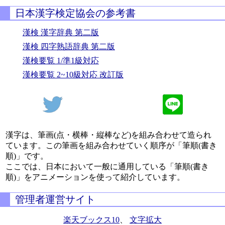
日本漢字検定協会の参考書
漢検 漢字辞典 第二版
漢検 四字熟語辞典 第二版
漢検要覧 1/準1級対応
漢検要覧 2~10級対応 改訂版
漢字は、筆画(点・横棒・縦棒など)を組み合わせて造られ
ています。この筆画を組み合わせていく順序が「筆順(書き
順)」です。
ここでは、日本において一般に通用している「筆順(書き
順)」をアニメーションを使って紹介しています。
管理者運営サイト
楽天ブックス10
、
文字拡大