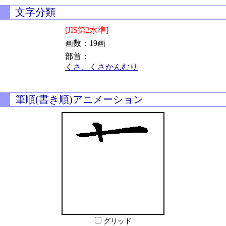
文字分類
[JIS第2水準]
画数：19画
部首：
くさ、くさかんむり
筆順(書き順)アニメーション
グリッド